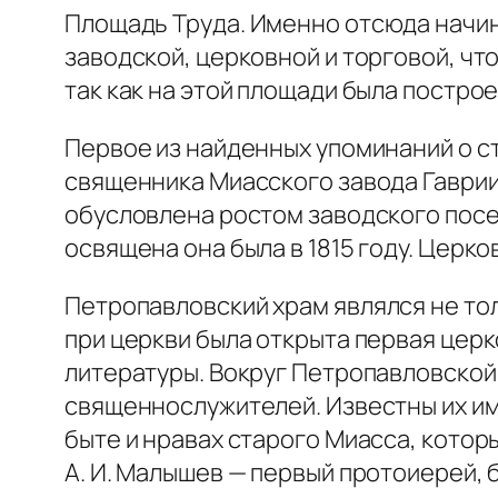
Площадь Труда.
Именно отсюда начин
заводской, церковной и торговой, чт
так как на этой площади была постро
Первое из найденных упоминаний о с
священника Миасского завода Гаврии
обусловлена ростом заводского посел
освящена она была в 1815 году. Церко
Петропавловский храм
являлся не то
при церкви была открыта первая цер
литературы. Вокруг Петропавловской
священнослужителей. Известны их име
быте и нравах старого Миасса, которы
А. И. Малышев — первый протоиерей, 