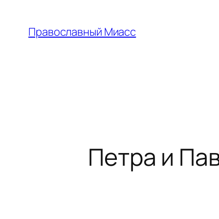
Перейти
к
Православный Миасс
содержимому
Петра и Па