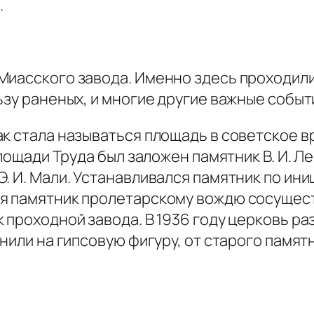
.
Миасского завода. Именно здесь проходили
ьзу раненых, и многие другие важные событ
ак стала называться площадь в советское 
площади Труда был заложен памятник В. И. Ле
. И. Мали. Устанавливался памятник по ини
мя памятник пролетарскому вождю сосущес
 проходной завода. В 1936 году церковь ра
енили на гипсовую фигуру, от старого памя