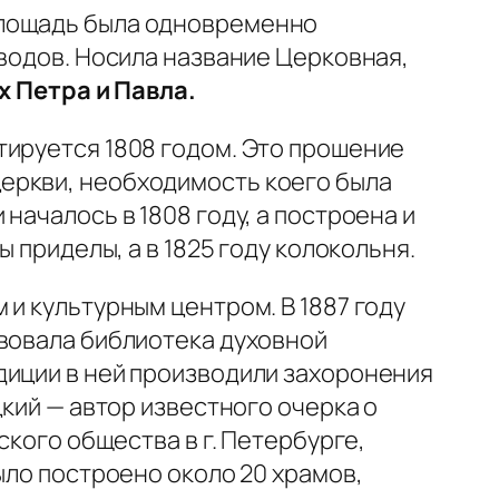
Площадь была одновременно
аводов. Носила название Церковная,
х Петра и Павла.
тируется 1808 годом. Это прошение
еркви, необходимость коего была
началось в 1808 году, а построена и
 приделы, а в 1825 году колокольня.
 и культурным центром. В 1887 году
твовала библиотека духовной
диции в ней производили захоронения
цкий — автор известного очерка о
ского общества в г. Петербурге,
ыло построено около 20 храмов,