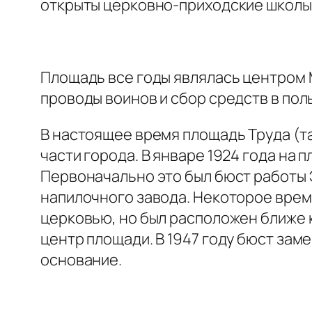
открыты церковно-приходские школы
Площадь все годы являлась центром 
проводы воинов и сбор средств в пол
В настоящее время площадь Труда (т
части города. В январе 1924 года на 
Первоначально это был бюст работы Э
напилочного завода. Некоторое вре
церковью, но был расположен ближе к
центр площади. В 1947 году бюст зам
основание.