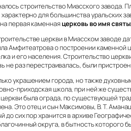
алось строительство Миасского завода. 
о характерно для большинства уральских з
ена первая каменная
церковь во имя святы
троительстве церкви в Миасском заводе да
ла Амфитеатрова о построении каменной ц
ка и его населения. Строительство церкви 
вь не раз перестраивалась, были пристроены
лько украшением города, но также духовным
ковно-приходская школа, при ней же сущес
 церкви была ограда, по существующей тра
на. Это отец и сын Максимовы, В. Т. Амана
й до сих пор хранится в архиве Географиче
благочинный округа, в бытность которого б