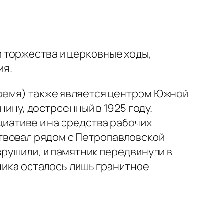
 торжества и церковные ходы,
ия.
время) также является центром Южной
нину, достроенный в 1925 году.
циативе и на средства рабочих
твовал рядом с Петропавловской
зрушили, и памятник передвинули в
тника осталось лишь гранитное