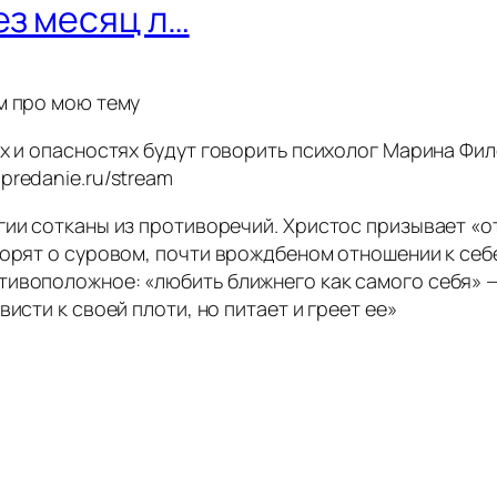
ез месяц л…
м про мою тему
ях и опасностях будут говорить психолог Марина Фил
predanie.ru/stream
гии сотканы из противоречий. Христос призывает «о
орят о суровом, почти врождбеном отношении к себе
тивоположное: «любить ближнего как самого себя» 
исти к своей плоти, но питает и греет ее»