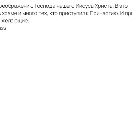
реображению Господа нашего Иисуса Христа. В этот
 храме и много тех, кто приступил к Причастию. И п
е желающие.
ass