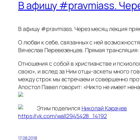
В афишу #pravmiass. Чер
В афишу #pravmiass. Через месяц лекция пря
О любви к себе, связанных с ней возможност
Вячеслав Перевезенцев. Прямая трансляция: 
Отношения с собой в христианстве и псхиоло
свою», и вслед за Ним отцы-аскеты много гов
между строк мы встречаем и совершенно про
Апостол Павел говорит: «Никто не имеет ненав
Этим поделился
Николай Карачев
https://vk.com/wall2945428_14192
17.08.2018