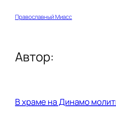
Перейти
к
Православный Миасс
содержимому
Автор:
В храме на Динамо моли