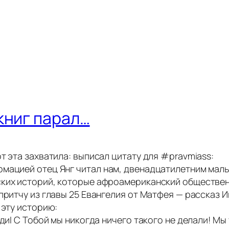
книг парал…
т эта захватила: выписал цитату для #pravmiass:
мацией отец Янг читал нам, двенадцатилетним маль
ских историй, которые афроамериканский обществен
притчу из главы 25 Евангелия от Матфея — рассказ Ии
 эту историю:
одиI С Тобой мы никогда ничего такого не делали! М