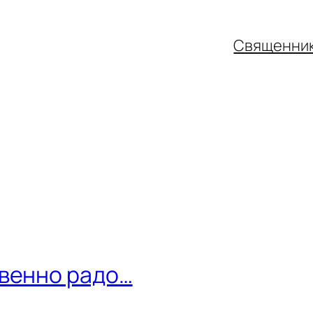
Священни
твенно радо…