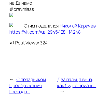
на Динамо
#pravmiass
Этим поделился
Николай Карачев
https://vk.com/wall2945428_14248
Post Views:
324
←
С праздником
Два пальца вниз,
Преображения
как будто призыв…
Господн…
→