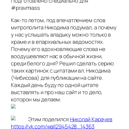
Подготовлено специально для
#pravmiass
Как-то летом, под впечатлением слов
митрополита Никодима подумал, а почему
у нас услышать владыку можно только в
храме и в епархиальных ведомостях.
Почему его вдохновляющие слова не
воодушевляют нас в обычной жизни,
среди белого дня? Решил сделать серию
таких картинок с цитатами вл. Никодима
(Чибисова) для публикации на сайте.
Каждый день буду по одной цитате
выставлять и про наш сайт и то дело,
которон мы делаем.
Этим поделился
Николай Карачев
https://vk.com/wall2945428_14363