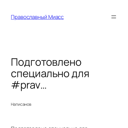
Перейти
к
Православный Миасс
содержимому
Подготовлено
специально для
#prav…
Написано
в