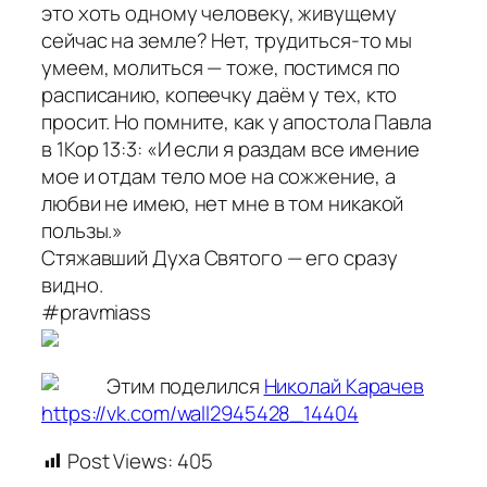
это хоть одному человеку, живущему
сейчас на земле? Нет, трудиться-то мы
умеем, молиться — тоже, постимся по
расписанию, копеечку даём у тех, кто
просит. Но помните, как у апостола Павла
в 1Кор 13:3: «И если я раздам все имение
мое и отдам тело мое на сожжение, а
любви не имею, нет мне в том никакой
пользы.»
Стяжавший Духа Святого — его сразу
видно.
#pravmiass
Этим поделился
Николай Карачев
https://vk.com/wall2945428_14404
Post Views:
405