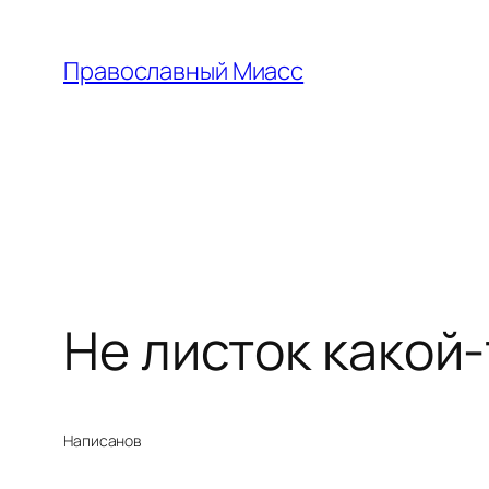
Перейти
к
Православный Миасс
содержимому
Не листок какой-
Написано
в