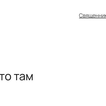
Священни
то там