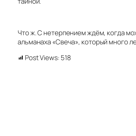
тайной.
Что ж. С нетерпением ждём, когда мо
альманаха «Свеча», который много ле
Post Views:
518