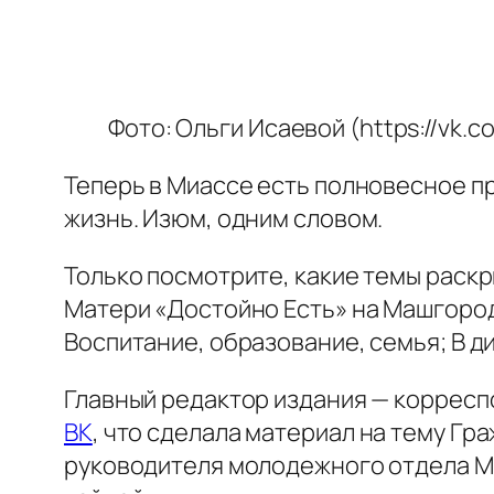
Фото: Ольги Исаевой (https://vk.c
Теперь в Миассе есть полновесное пр
жизнь. Изюм, одним словом.
Только посмотрите, какие темы раск
Матери «Достойно Есть» на Машгород
Воспитание, образование, семья; В д
Главный редактор издания — корресп
ВК
, что сделала материал на тему Гр
руководителя молодежного отдела Ми