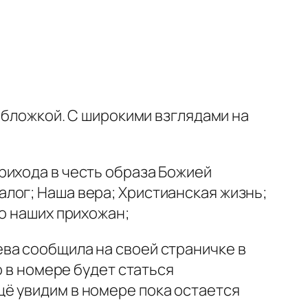
 обложкой. С широкими взглядами на
рихода в честь образа Божией
лог; Наша вера; Христианская жизнь;
во наших прихожан;
ва сообщила на своей страничке в
о в номере будет статься
ё увидим в номере пока остается