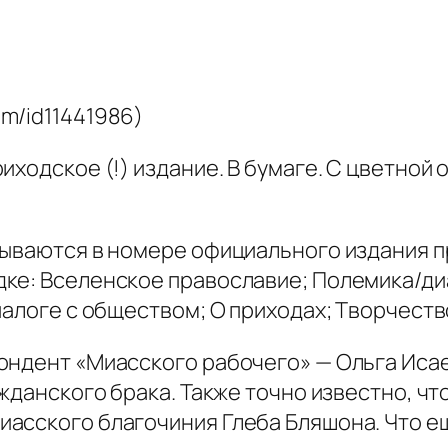
om/id11441986)
иходское (!) издание. В бумаге. С цветной
рываются в номере официального издания п
ке: Вселенское православие; Полемика/диа
иалоге с обществом; О приходах; Творчест
ондент «Миасского рабочего» — Ольга Исае
ажданского брака. Также точно известно, чт
асского благочиния Глеба Бляшона. Что ещ