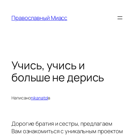
Перейти
к
Православный Миасс
содержимому
Учись, учись и
больше не дерись
Написано
nikanatol
в
Дорогие братия и сестры, предлагаем
Вам ознакомиться с уникальным проектом