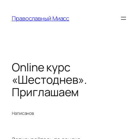
Перейти
к
Православный Миасс
содержимому
Online курс
«Шестоднев».
Приглашаем
Написано
в