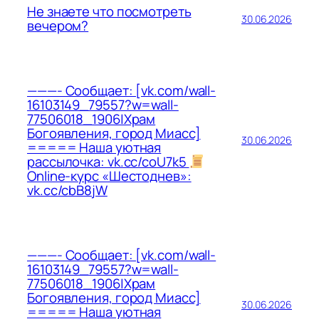
Не знаете что посмотреть
30.06.2026
вечером?
———- Сообщает: [vk.com/wall-
16103149_79557?w=wall-
77506018_1906|Храм
Богоявления, город Миасс]
30.06.2026
===== Наша уютная
рассылочка: vk.cc/coU7k5
Online-курс «Шестоднев»:
vk.cc/cbB8jW
———- Сообщает: [vk.com/wall-
16103149_79557?w=wall-
77506018_1906|Храм
Богоявления, город Миасс]
30.06.2026
===== Наша уютная