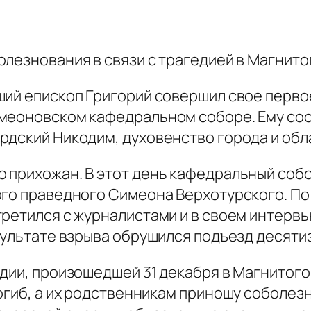
олезнования в связи с трагедией в Магнит
ший епископ Григорий совершил свое перв
меоновском кафедральном соборе. Ему сос
рдский Никодим, духовенство города и обл
 прихожан. В этот день кафедральный соб
ого праведного Симеона Верхотурского. По
ретился с журналистами и в своем интервь
зультате взрыва обрушился подъезд десятиэ
едии, произошедшей 31 декабря в Магнитог
погиб, а их родственникам приношу соболез