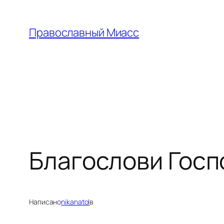
Перейти
к
Православный Миасс
содержимому
Благослови Госп
Написано
nikanatol
в