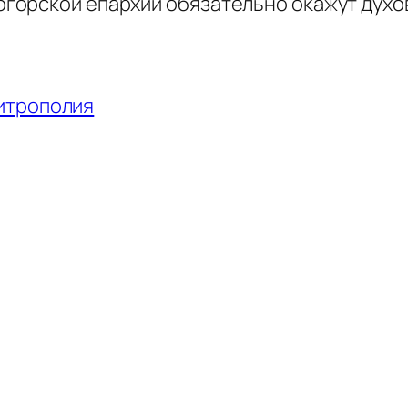
орской епархии обязательно окажут духов
итрополия