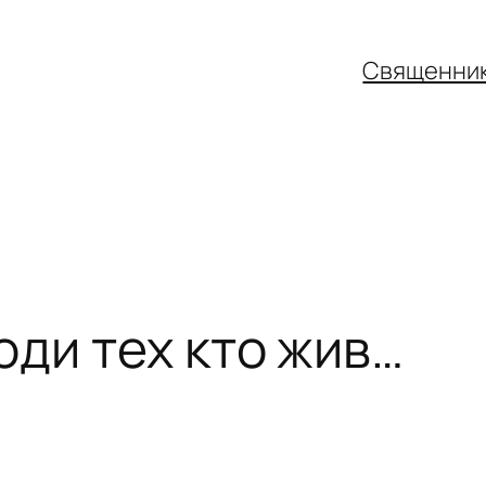
Священни
оди тех кто жив…