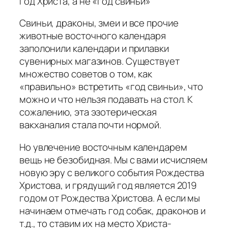
Год Христа, а не «год свиньи»
Свиньи, драконы, змеи и все прочие
животные восточного календаря
заполонили календари и прилавки
сувенирных магазинов. Существует
множество советов о том, как
«правильно» встретить «год свиньи», что
можно и что нельзя подавать на стол. К
сожалению, эта эзотерическая
вакханалия стала почти нормой.
Но увлечение восточным календарем
вещь не безобидная. Мы с вами исчисляем
новую эру с великого события Рождества
Христова, и грядущий год является 2019
годом от Рождества Христова. А если мы
начинаем отмечать год собак, драконов и
т.д., то ставим их на место Христа-