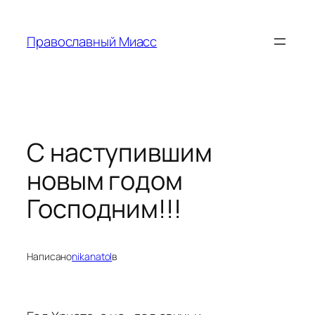
Перейти
к
Православный Миасс
содержимому
С наступившим
новым годом
Господним!!!
Написано
nikanatol
в