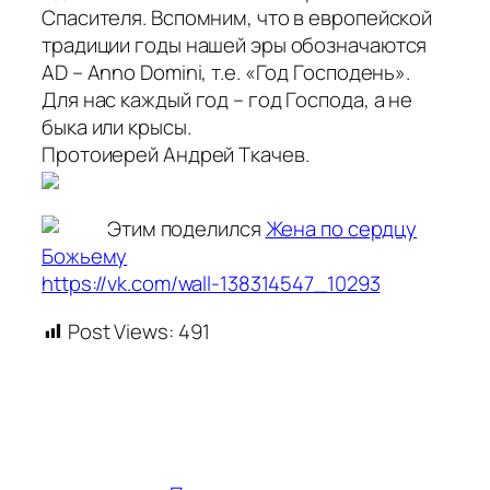
Спасителя. Вспомним, что в европейской
традиции годы нашей эры обозначаются
AD – Anno Domini, т.е. «Год Господень».
Для нас каждый год – год Господа, а не
быка или крысы.
Протоиерей Андрей Ткачев.
Этим поделился
Жена по сердцу
Божьему
https://vk.com/wall-138314547_10293
Post Views:
491