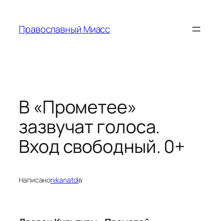
Перейти
к
Православный Миасс
содержимому
В «Прометее»
зазвучат голоса.
Вход свободный. 0+
Написано
nikanatol
в