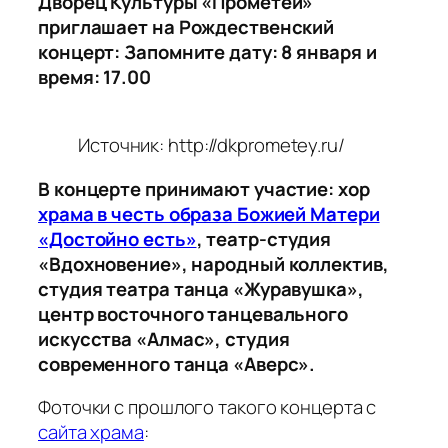
Дворец Культуры «Прометей»
приглашает на Рождественский
концерт: Запомните дату: 8 января и
время: 17.00
Источник: http://dkprometey.ru/
В концерте принимают участие: хор
храма в честь образа Божией Матери
«Достойно есть»
, театр-студия
«Вдохновение», народный коллектив,
студия театра танца «Журавушка»,
центр восточного танцевального
искусства «Алмас», студия
современного танца «Аверс».
Фоточки с прошлого такого концерта c
сайта храма
: