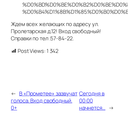
%D0%BD%D0%BE%D0%B2%D0%BE%D0%
%D0%B4%D1%8B%D1%85%D0%B0%D0%
Ждем всех желающих по адресу ул.
Пролетарская д.12! Вход свободный!
Справки по тел .57-84-22.
Post Views:
1 342
←
В «Прометее» зазвучат
Сегодня в
голоса. Вход свободный.
00:00
0+
начнется…
→