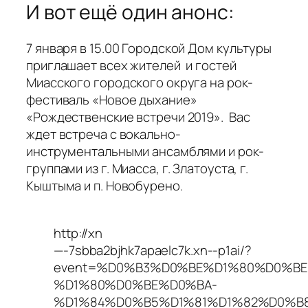
И вот ещё один анонс:
7 января в 15.00 Городской Дом культуры
приглашает всех жителей и гостей
Миасского городского округа на рок-
фестиваль «Новое дыхание»
«Рождественские встречи 2019». Вас
ждет встреча с вокально-
инструментальными ансамблями и рок-
группами из г. Миасса, г. Златоуста, г.
Кыштыма и п. Новобурено.
http://xn
—-7sbba2bjhk7apaelc7k.xn--p1ai/?
event=%D0%B3%D0%BE%D1%80%D0%B
%D1%80%D0%BE%D0%BA-
%D1%84%D0%B5%D1%81%D1%82%D0%B