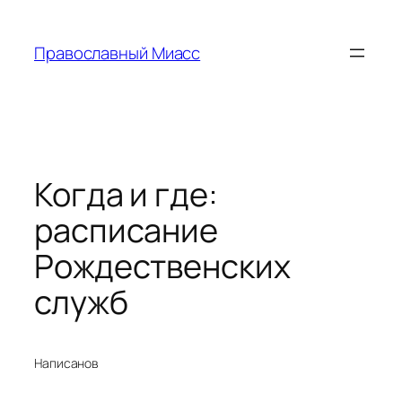
Перейти
к
Православный Миасс
содержимому
Когда и где:
расписание
Рождественских
служб
Написано
в