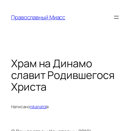
Перейти
к
Православный Миасс
содержимому
Храм на Динамо
славит Родившегося
Христа
Написано
nikanatol
в