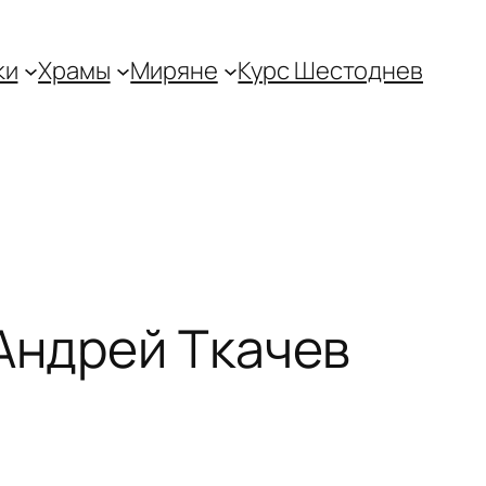
ки
Храмы
Миряне
Курс Шестоднев
 Андрей Ткачев