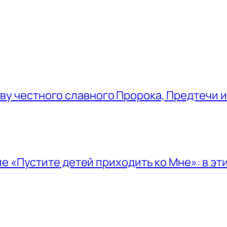
 честного славного Пророка, Предтечи и
е «Пустите детей приходить ко Мне»: в эт