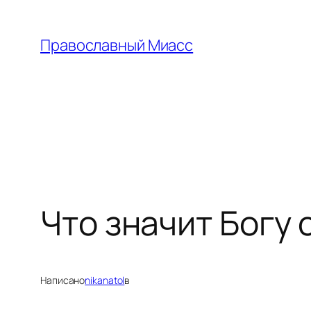
Перейти
к
Православный Миасс
содержимому
Что значит Богу
Написано
nikanatol
в