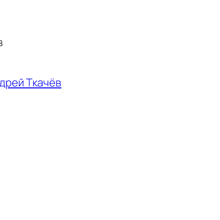
в
дрей Ткачёв