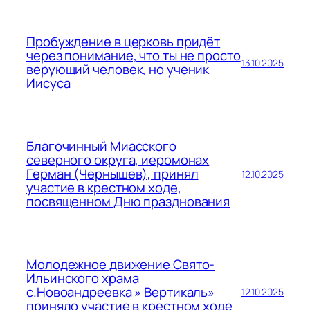
Пробуждение в церковь придёт
через понимание, что ты не просто
13.10.2025
верующий человек, но ученик
Иисуса
Благочинный Миасского
северного округа, иеромонах
Герман (Чернышев), принял
12.10.2025
участие в крестном ходе,
посвященном Дню празднования
Молодежное движение Свято-
Ильинского храма
с.Новоандреевка » Вертикаль»
12.10.2025
приняло участие в крестном ходе