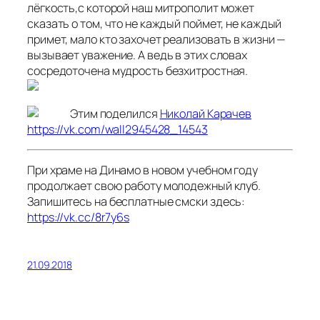
лёгкость,с которой наш митрополит может
сказать о том, что не каждый поймет, не каждый
примет, мало кто захочет реализовать в жизни —
вызывает уважение. А ведь в этих словах
сосредоточена мудрость безхитростная.
Этим поделился
Николай Карачев
https://vk.com/wall2945428_14543
При храме на Динамо в новом учебном году
продолжает свою работу молодежный клуб.
Запишитесь на бесплатные смски здесь:
https://vk.cc/8r7y6s
21.09.2018