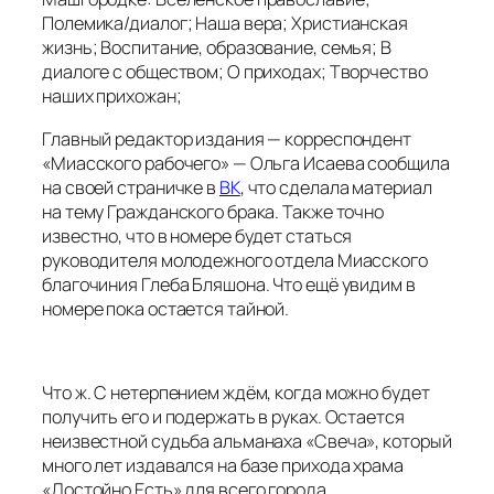
Полемика/диалог; Наша вера; Христианская
жизнь; Воспитание, образование, семья; В
диалоге с обществом; О приходах; Творчество
наших прихожан;
Главный редактор издания — корреспондент
«Миасского рабочего» — Ольга Исаева сообщила
на своей страничке в
ВК
, что сделала материал
на тему Гражданского брака. Также точно
известно, что в номере будет статься
руководителя молодежного отдела Миасского
благочиния Глеба Бляшона. Что ещё увидим в
номере пока остается тайной.
Что ж. С нетерпением ждём, когда можно будет
получить его и подержать в руках. Остается
неизвестной судьба альманаха «Свеча», который
много лет издавался на базе прихода храма
«Достойно Есть» для всего города.