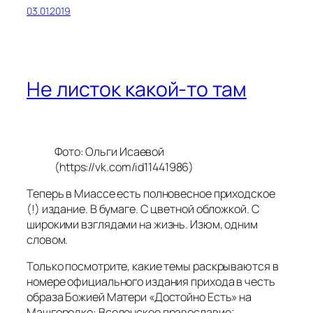
03.01.2019
Не листок какой-то там
Фото: Ольги Исаевой
(https://vk.com/id11441986)
Теперь в Миассе есть полновесное приходское
(!) издание. В бумаге. С цветной обложкой. С
широкими взглядами на жизнь. Изюм, одним
словом.
Только посмотрите, какие темы раскрываются в
номере официального издания прихода в честь
образа Божией Матери «Достойно Есть» на
Машгородке: Вселенское православие;