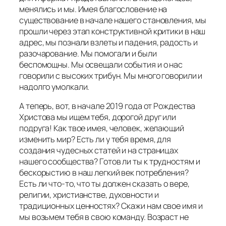
менялись и мы. Имея благословение на
существование в начале нашего становления, мы
прошли через этап конструктивной критики в наш
адрес, мы познали взлеты и падения, радость и
разочарование. Мы помогали и были
беспомощны. Мы освещали события и о нас
говорили с высоких трибун. Мы много говорили и
надолго умолкали.
А теперь, вот, в начале 2019 года от Рождества
Христова мы ищем тебя, дорогой друг или
подруга! Как твое имея, человек, желающий
изменить мир? Есть ли у тебя время, для
создания чудесных статей и на страницах
нашего сообщества? Готов ли ты к трудностям и
бескорыстию в наш легкий век потребления?
Есть ли что-то, что ты должен сказать о вере,
религии, христианстве, духовности и
традиционных ценностях? Скажи нам свое имя и
мы возьмем тебя в свою команду. Возраст не