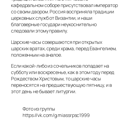
кафедральном соборе присутствовал император
со своим двором. Россия восприняла традиции
церковных служб от Византии, и наши
благоверные государи неукоснительно
следовали этому правилу.
Царские часы совершаются при открытых
царских вратах, среди храма, перед Евангелием,
положенным на аналое.
Если какой-либо из сочельников попадает на
субботу или воскресенье, как в этом году перед
Рождеством Христовым, то царские часы
переносятся на предшествующую пятницу, и в
этот день не бывает литургии.
Фото из группы
https://vk.com/g.miassrpsc1999