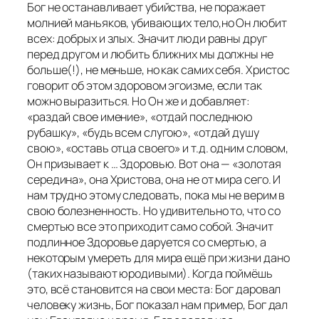
Бог не останавливает убийства, не поражает
молнией маньяков, убивающих тело,но Он любит
всех: добрых и злых. Значит люди равны друг
перед другом и любить ближних мы должны не
больше(!), не меньше, но как самих себя. Христос
говорит об этом здоровом эгоизме, если так
можно выразиться. Но Он же и добавляет:
«раздай свое имение», «отдай последнюю
рубашку», «будь всем слугою», «отдай душу
свою», «оставь отца своего» и т.д. одним словом,
Он призывает к … Здоровью. Вот она — «золотая
середина», она Христова, она не от мира сего. И
нам трудно этому следовать, пока мы не верим в
свою болезненность. Но удивительно то, что со
смертью все это приходит само собой. Значит
подлинное Здоровье даруется со смертью, а
некоторым умереть для мира ещё при жизни дано
(таких называют юродивыми). Когда поймёшь
это, всё становится на свои места: Бог даровал
человеку жизнь, Бог показал нам пример, Бог дал