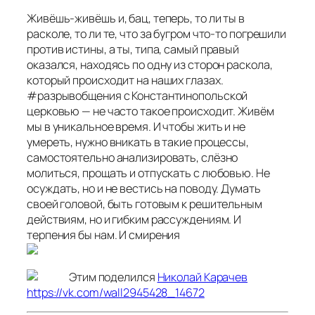
Живёшь-живёшь и, бац, теперь, то ли ты в
расколе, то ли те, что за бугром что-то погрешили
против истины, а ты, типа, самый правый
оказался, находясь по одну из сторон раскола,
который происходит на наших глазах.
#разрывобщения с Константинопольской
церковью — не часто такое происходит. Живём
мы в уникальное время. И чтобы жить и не
умереть, нужно вникать в такие процессы,
самостоятельно анализировать, слёзно
молиться, прощать и отпускать с любовью. Не
осуждать, но и не вестись на поводу. Думать
своей головой, быть готовым к решительным
действиям, но и гибким рассуждениям. И
терпения бы нам. И смирения
Этим поделился
Николай Карачев
https://vk.com/wall2945428_14672