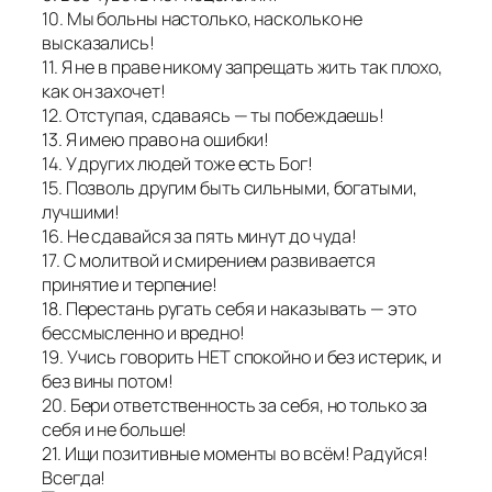
10. Мы больны настолько, насколько не
высказались!
11. Я не в праве никому запрещать жить так плохо,
как он захочет!
12. Отступая, сдаваясь — ты побеждаешь!
13. Я имею право на ошибки!
14. У других людей тоже есть Бог!
15. Позволь другим быть сильными, богатыми,
лучшими!
16. Не сдавайся за пять минут до чуда!
17. С молитвой и смирением развивается
принятие и терпение!
18. Перестань ругать себя и наказывать — это
бессмысленно и вредно!
19. Учись говорить НЕТ спокойно и без истерик, и
без вины потом!
20. Бери ответственность за себя, но только за
себя и не больше!
21. Ищи позитивные моменты во всём! Радуйся!
Всегда!