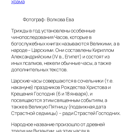
храма
Фотограф: Волкова Ева
Трижды в год установлены особенные
чинопоследования Часов, которые в
богослужебных книгах называются Великими, а в
народе – Царскими. Они составлены Кириллом
Александрийским (IV в., Египет) и состоят из
иных псалмов, нежели обычные часы, а также
дополнительных текстов.
Царские часы совершаются в сочельники (т.е.
накануне) праздников Рождества Христова и
Крещения Господня (6 и 18 января), и
посвящаются этим священным событиям, а
также в Великую Пятницу (подвижная дата
Страстной седмицы) – ради Страстей Господних.
Народное название произошло от древней
традиции Византии: на этих часах в