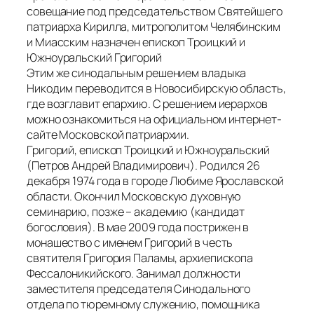
совещание под председательством Святейшего
патриарха Кирилла, митрополитом Челябинским
и Миасским назначен епископ Троицкий и
Южноуральский Григорий
Этим же синодальным решением владыка
Никодим переводится в Новосибирскую область,
где возглавит епархию. С решением иерархов
можно ознакомиться на официальном интернет-
сайте Московской патриархии.
Григорий, епископ Троицкий и Южноуральский
(Петров Андрей Владимирович). Родился 26
декабря 1974 года в городе Любиме Ярославской
области. Окончил Московскую духовную
семинарию, позже – академию (кандидат
богословия). В мае 2009 года пострижен в
монашество с именем Григорий в честь
святителя Григория Паламы, архиепископа
Фессалоникийского. Занимал должности
заместителя председателя Синодального
отдела по тюремному служению, помощника